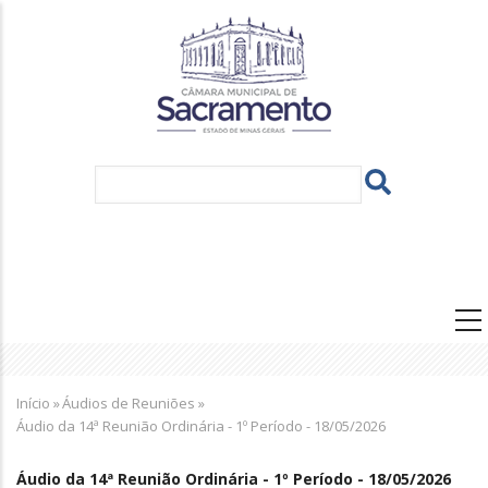
Pular
para
o
conteúdo
principal
Navegação
principal
Trilha
Início
»
Áudios de Reuniões
»
de
Áudio da 14ª Reunião Ordinária - 1º Período - 18/05/2026
navegação
Áudio da 14ª Reunião Ordinária - 1º Período - 18/05/2026