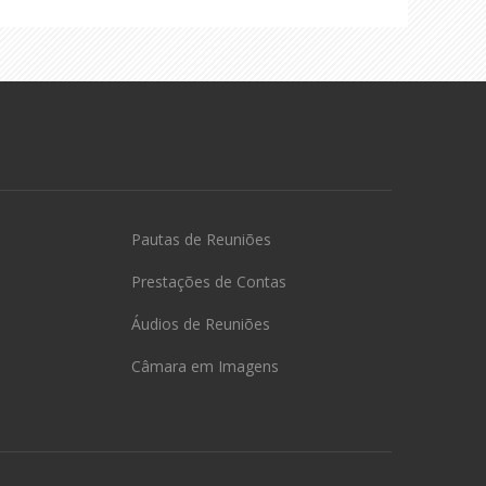
Pautas de Reuniões
Prestações de Contas
Áudios de Reuniões
Câmara em Imagens