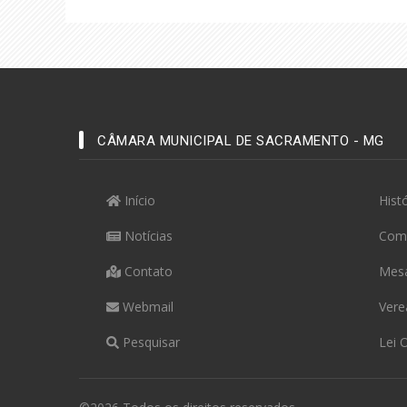
CÂMARA MUNICIPAL DE SACRAMENTO - MG
Início
Hist
Notícias
Com
Contato
Mesa
Webmail
Vere
Pesquisar
Lei 