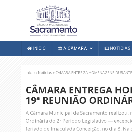
Pular
para
o
conteúdo
principal
Navegação
INÍCIO
A CÂMARA
NOTÍCIAS
principal
Trilha
Início
»
Notícias
»
CÂMARA ENTREGA HOMENAGENS DURANTE A
de
navegação
CÂMARA ENTREGA HO
19ª REUNIÃO ORDINÁ
A Câmara Municipal de Sacramento realizou, n
Ordinária do 2º Período Legislativo — excepc
feriado de Imaculada Conceição, no dia 8. N