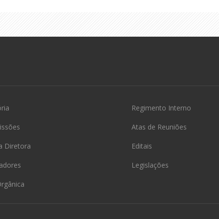
ória
Regimento Interno
issões
Atas de Reuniões
 Diretora
Editais
adores
Legislações
Orgânica