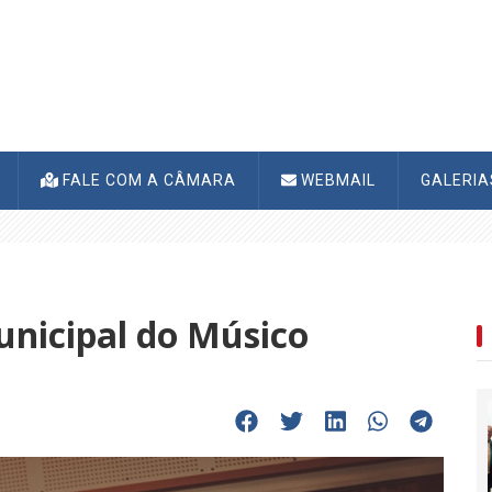
FALE COM A CÂMARA
WEBMAIL
GALERI
unicipal do Músico