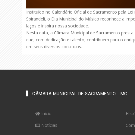
Instituído no Calendário Oficial de Sacramento pela Le
Spirandeli, o Dia Municipal do Músico reconhece a imp
laços e inspira nossa sociedade.
Nesta data, a Câmara Municipal de Sacramento presta
que, com dedicação e talento, contribuem para o enriq
em seus diversos contextos.
CÂMARA MUNICIPAL DE SACRAMENTO - MG
Início
Hist
Notícias
Com