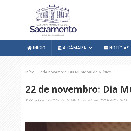
Pular
para
o
conteúdo
principal
Navegação
INÍCIO
A CÂMARA
NOTÍCIAS
principal
Trilha
Início
»
22 de novembro: Dia Municipal do Músico
de
navegação
22 de novembro: Dia M
Publicado em 22/11/2025 - 16:09 - Atualizado em 25/11/2025 - 16:11