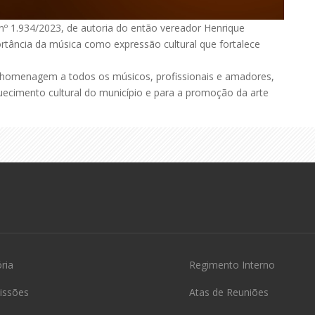
i nº 1.934/2023, de autoria do então vereador Henrique
ortância da música como expressão cultural que fortalece
 homenagem a todos os músicos, profissionais e amadores,
uecimento cultural do município e para a promoção da arte
ória
Regimento Interno
issões
Atas de Reuniões