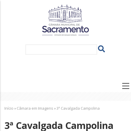
Pular
para
o
conteúdo
principal
Navegação
principal
Trilha
Início
»
Câmara em Imagens
»
3ª Cavalgada Campolina
de
navegação
3ª Cavalgada Campolina